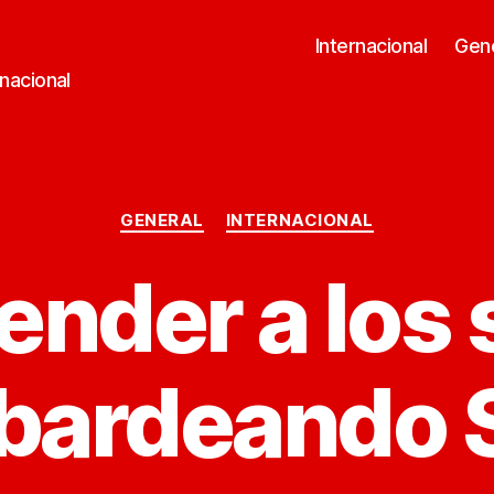
Internacional
Gen
rnacional
Categorías
GENERAL
INTERNACIONAL
nder a los 
ardeando S