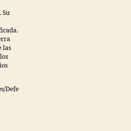
. Su
ficada.
erra
 las
los
ios
es/Defe