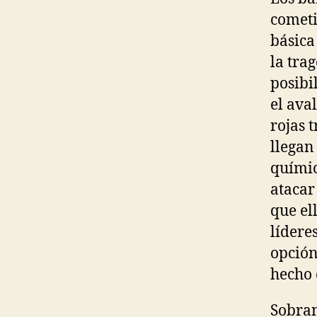
cometi
básica
la tra
posibi
el ava
rojas 
llegan
químic
atacar
que el
lídere
opción
hecho 
Sobran