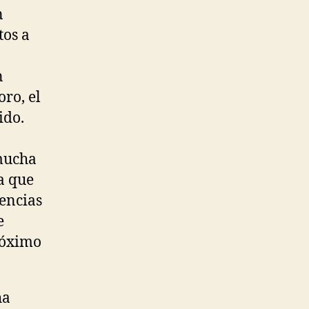
n
tos a
n
ro, el
ido.
mucha
a que
uencias
e
róximo
ha