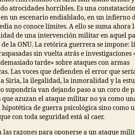
do atrocidades horribles. Es una constatació
 en un escenario endiablado, en un infierno
gedia no conoce límites. A ello se suma ahora 
lidad de una intervención militar en aquel pa
l de la ONU. La retórica guerrera se impone: l
traspasadas sin vuelta atrás e investigaciones
 demasiado tarde» sobre ataques con armas
as. Las voces que defienden el error que serí
 a Siria, la ilegalidad, la inmoralidad y la est
lo supondría van dejando paso a un coro de p
s que azuzan el ataque militar no ya como un
 hipotética de guerra psicológica sino como 
que con toda seguridad está al caer.
 las razones para oponerse a un ataque mili