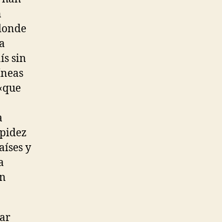
n
 donde
la
ís sin
íneas
 «que
a
upidez
aíses y
a
un
tar