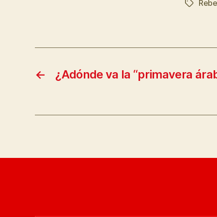
Rebe
Etiqueta
←
¿Adónde va la “primavera ára