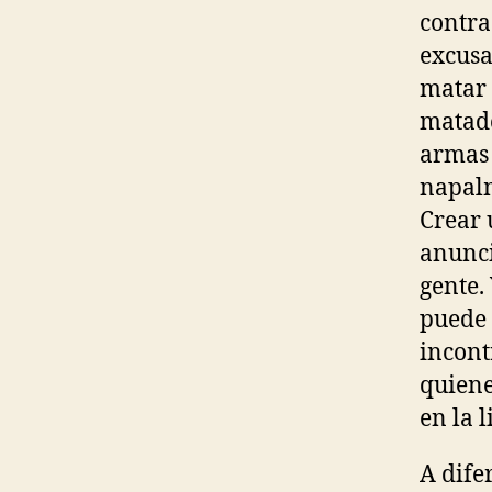
contra
excusa
matar 
matado
armas 
napalm
Crear 
anunci
gente.
puede 
incont
quiene
en la 
A dife