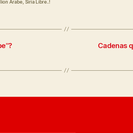
lion Arabe
,
Siria Libre..!
s
be”?
Cadenas q