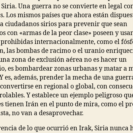
 Siria. Una guerra no se convierte en legal co
s. Los mismos países que ahora están dispues
a ciudadanos sirios para prevenir que sean
s con «armas de la peor clase» poseen y usa
prohibidas internacionalmente, como el fósfo
, las bombas de racimo o el uranio enriquec
una zona de exclusión aérea no es hacer un
o, es bombardear zonas urbanas y matar a 
 Y es, además, prender la mecha de una guerr
convertirse en regional o global, con consec
rolables. Y establece un ejemplo peligroso qu
s tienen Irán en el punto de mira, como el p
lista, no van a desaprovechar.
rencia de lo que ocurrió en Irak, Siria nunca 