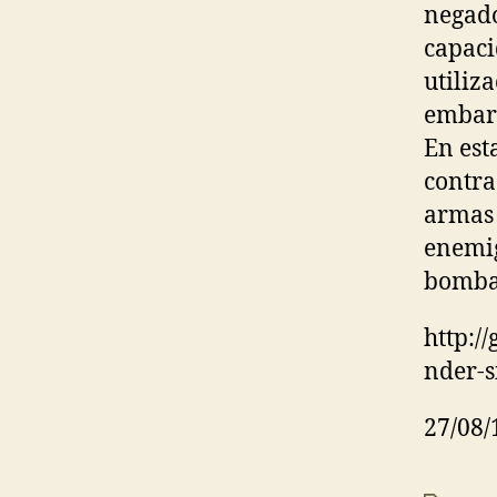
negado
capaci
utiliz
embarg
En est
contra
armas 
enemig
bombar
http:/
nder-s
27/08/