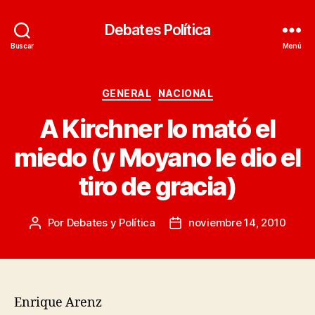
Debates Política
Buscar
Menú
Categorías
GENERAL
NACIONAL
A Kirchner lo mató el
miedo (y Moyano le dio el
tiro de gracia)
Por
Debates y Política
noviembre 14, 2010
Autor
Fecha
de
de
la
la
entrada
entrada
Enrique Arenz