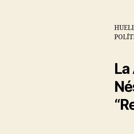
HUELL
POLÍT
La
Nés
“R