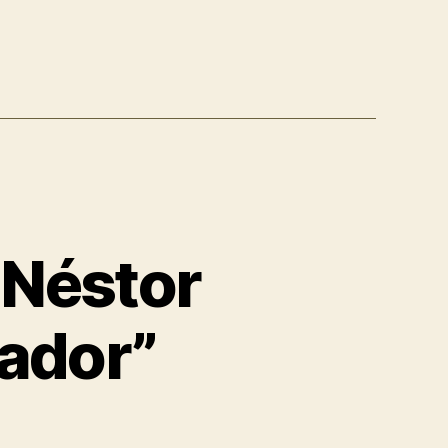
 Néstor
rador”