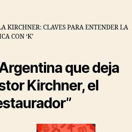
de
de
la
la
entrada
entrada
A KIRCHNER: CLAVES PARA ENTENDER LA
ICA CON ‘K’
 Argentina que deja
tor Kirchner, el
estaurador”