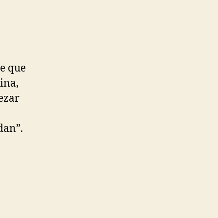
e que
ina,
ezar
dan”.