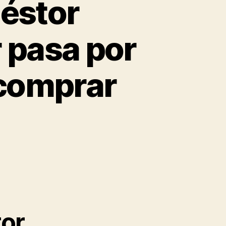
Néstor
r pasa por
 comprar
tor