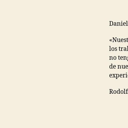
Daniel
«Nuest
los tr
no ten
de nue
experi
Rodol