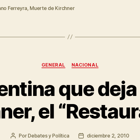
Néstor
ano Ferreyra
,
Muerte de Kirchner
s
Kirchner:
Cuando
militar
pasa
por
Categorías
contar
GENERAL
NACIONAL
monedas
entina que deja
o
por
ner, el “Restau
comprar
hoteles»
Por
Debates y Política
diciembre 2, 2010
Autor
Fecha