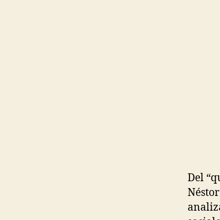
Del “q
Néstor
analiz