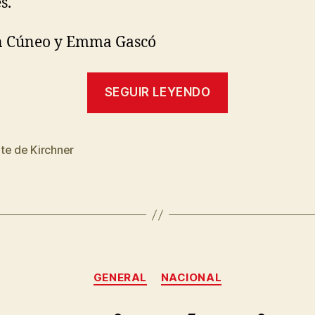
s.
n Cúneo y Emma Gascó
«La
SEGUIR LEYENDO
Argentina
que
deja
te de Kirchner
s
Néstor
Kirchner,
el
“Restaurado
Categorías
GENERAL
NACIONAL