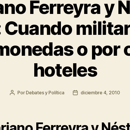
no Ferreyra y 
 Cuando milita
monedas o por
hoteles
Por
Debates y Política
diciembre 4, 2010
Autor
Fecha
de
de
la
la
entrada
entrada
riano Ferreyra y Nés