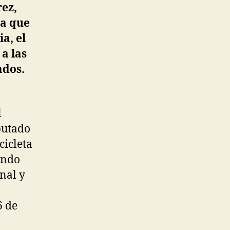
rez,
za que
ia, el
a las
ados.
l
putado
cicleta
ando
nal y
6 de