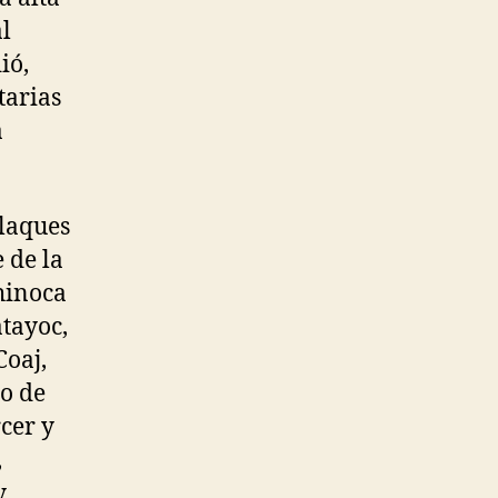
al
ió,
tarias
a
llaques
 de la
hinoca
tayoc,
Coaj,
to de
cer y
,
y