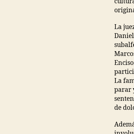
cultur
origin
La jue
Daniel
subalf
Marcos
Enciso
partic
La fam
parar 
senten
de dol
Además
involu