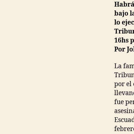
Habrá 
bajo l
lo eje
Tribu
16hs p
Por J
La fam
Tribun
por el
llevan
fue pe
asesin
Escuad
febrer