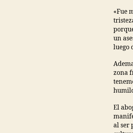
«Fue m
triste
porque
un ase
luego 
Ademas
zona f
tenemo
humild
El abo
manife
al ser