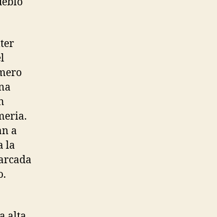
ueblo
ter
l
imero
ina
n
meria.
an a
a la
marcada
o.
a alta