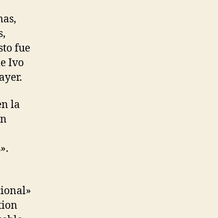
mas,
s,
sto fue
e Ivo
ayer.
n la
én
».
cional»
tion