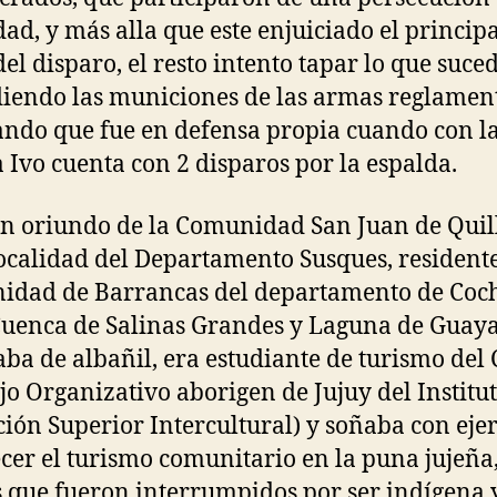
dad, y más alla que este enjuiciado el princip
del disparo, el resto intento tapar lo que suced
iendo las municiones de las armas reglamen
ando que fue en defensa propia cuando con l
a Ivo cuenta con 2 disparos por la espalda.
en oriundo de la Comunidad San Juan de Qui
localidad del Departamento Susques, residente
idad de Barrancas del departamento de Coc
Cuenca de Salinas Grandes y Laguna de Guaya
aba de albañil, era estudiante de turismo del 
jo Organizativo aborigen de Jujuy del Institu
ión Superior Intercultural) y soñaba con ejer
ecer el turismo comunitario en la puna jujeña
 que fueron interrumpidos por ser indígena 