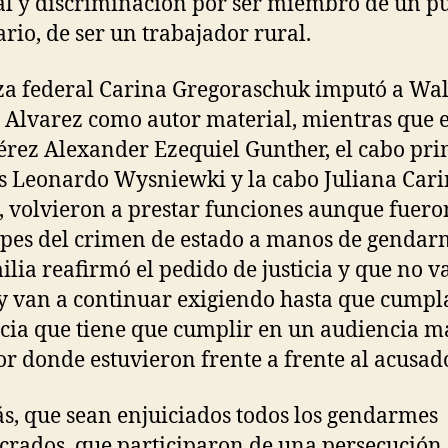
al y discriminación por ser miembro de un p
ario, de ser un trabajador rural.
za federal Carina Gregoraschuk imputó a Wal
 Alvarez como autor material, mientras que e
érez Alexander Ezequiel Gunther, el cabo pr
 Leonardo Wysniewki y la cabo Juliana Car
, volvieron a prestar funciones aunque fuero
ipes del crimen de estado a manos de gendar
ilia reafirmó el pedido de justicia y que no v
y van a continuar exigiendo hasta que cumpl
cia que tiene que cumplir en un audiencia 
or donde estuvieron frente a frente al acusad
, que sean enjuiciados todos los gendarmes
crados, que participaron de una persecución 