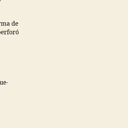
arma de
perforó
ue-