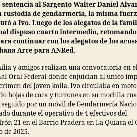
sentencia al Sargento Walter Daniel Alva
a custodia de gendarmeria, la misma fuer
cutó a Ivo. Luego de los alegatos de la famil
nal dispuso cuarto intermedio, retomando 
ara continuar con los alegatos de los acus
ohana Arce para ANRed.
ilia y amigos realizan una convocatoria en e
al Oral Federal donde enjuician al unico im
 crimen del joven kolla. Ivo circulaba en moto
do hojas de coca y turrones en su mochila cu
rseguido por un móvil de Gendarmería Nacio
ado durante el operativo de 4 efectivos del
rón 21 en el Barrio Pradera en La Quiaca el 
o de 2025.