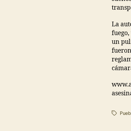
transp
La aut
fuego,
un pul
fueron
reglam
cámara
www.an
asesin
Puebl
Etiqueta