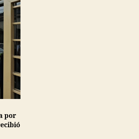
a por
recibió