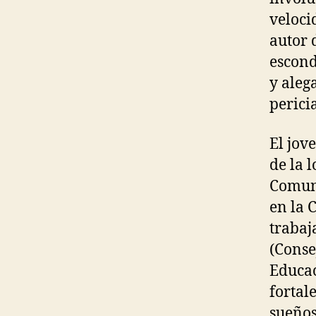
veloci
autor 
escond
y aleg
perici
El jov
de la 
Comun
en la 
trabaj
(Conse
Educac
fortal
sueños