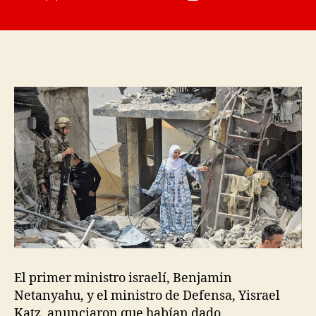
de
de
la
la
entrada
entrada
El primer ministro israelí, Benjamin
Netanyahu, y el ministro de Defensa, Yisrael
Katz, anunciaron que habían dado