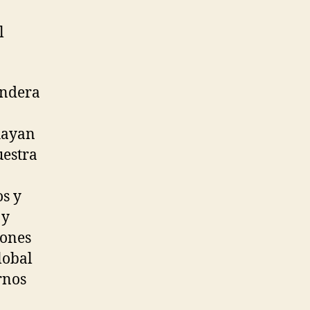
l
andera
hayan
uestra
os y
 y
iones
lobal
rnos