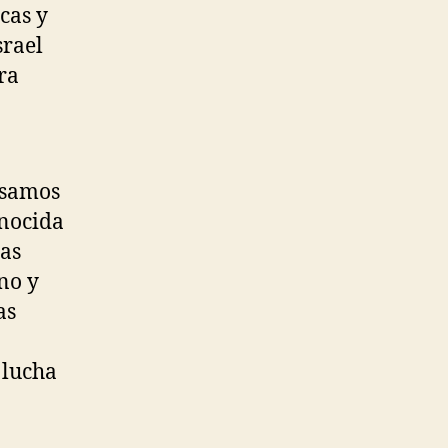
cas y
srael
ra
lsamos
enocida
pas
ano y
as
 lucha