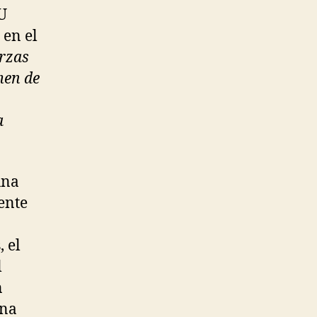
U
 en el
erzas
men de
a
una
ente
 el
l
n
una