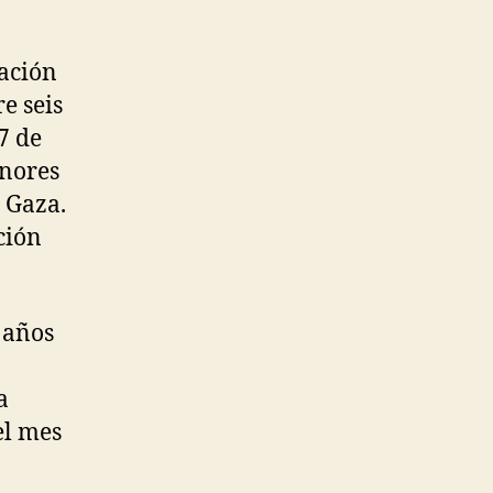
tación
e seis
7 de
enores
n Gaza.
ción
 años
a
el mes