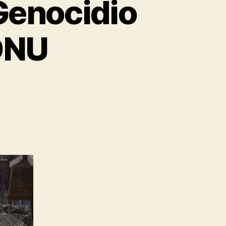
 Genocidio
 ONU