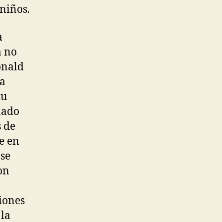
 niños.
a
a no
onald
ta
hu
nado
s de
e en
 se
on
iones
 la