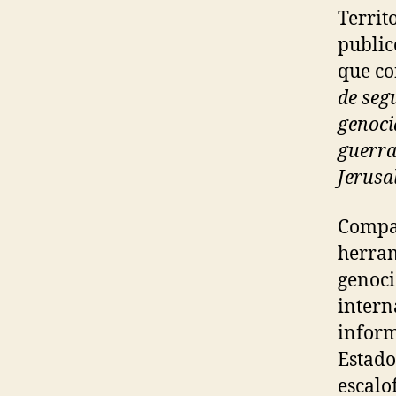
Territ
public
que co
de seg
genoci
guerra
Jerusa
Compa
herram
genoci
intern
inform
Estado
escalo