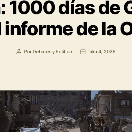
: 1000 días de
l informe de la
Por
Debates y Política
julio 4, 2026
Autor
Fecha
de
de
la
la
entrada
entrada