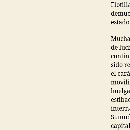
Flotil
demues
estado 
Muchas
de luc
contin
sido r
el car
movili
huelga
estiba
intern
Sumud 
capita