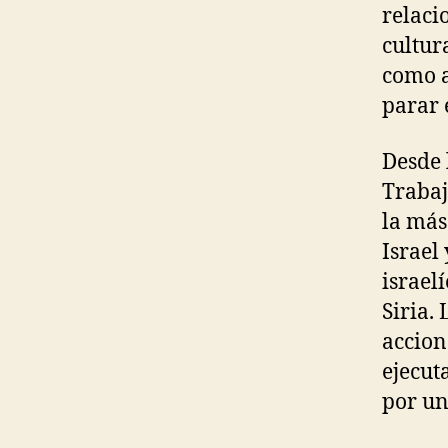
relaci
cultur
como a
parar 
Desde 
Trabaj
la más
Israel
israel
Siria.
accion
ejecut
por un