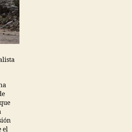
alista
una
de
 que
a
sión
 el