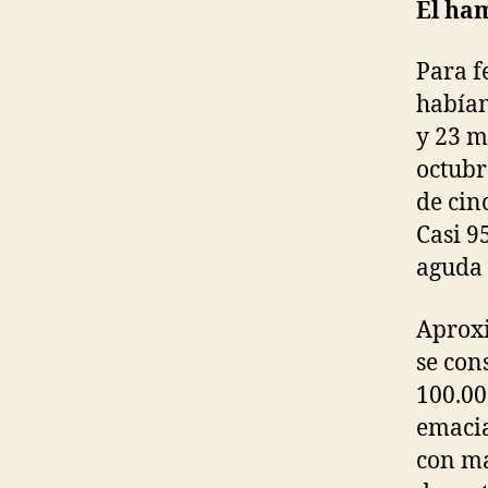
El ha
Para f
habían
y 23 m
octubr
de cin
Casi 9
aguda 
Aprox
se con
100.00
emacia
con ma