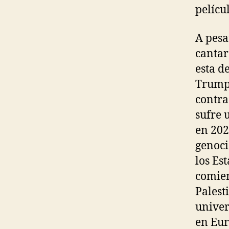
pelícu
A pesa
cantar
esta d
Trump 
contra
sufre 
en 202
genoci
los Es
comien
Palest
univer
en Eur